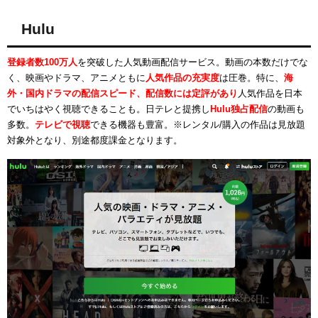
Hulu
登録者数100万人
を突破した人気動画配信サービス。動画の本数だけでな
く、映画やドラマ、アニメともに
人気作品の充実度
は圧巻。特に、
海
外・国内ドラマの配信スピード、配信数には定評があり
人気作品を日本
でいちはやく視聴できることも。日テレと提携し
Hulu独占配信
の動画も
多数。
テレビで視聴
できる機器も豊富。※レンタル/購入の作品は見放題
対象外となり、別途都度課金となります。