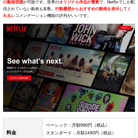
の動画視聴
が可能です。世界の
オリジナル作品が豊富
で、Netflixでしか配
信されていない動画も多数。
行動履歴からおすすめの動画を表示してく
れる
レコメンデーション機能の評判がいいです。
ベーシック：月額990円（税込）
料金
スタンダード：月額1490円（税込）