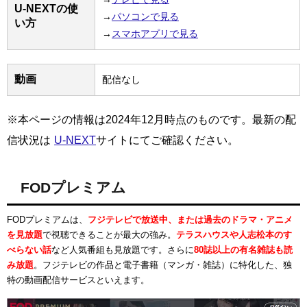
U-NEXTの使
→
パソコンで見る
い方
→
スマホアプリで見る
動画
配信なし
※本ページの情報は2024年12月時点のものです。最新の配
信状況は
U-NEXT
サイトにてご確認ください。
FODプレミアム
FODプレミアムは、
フジテレビで放送中、または過去のドラマ・アニメ
を見放題
で視聴できることが最大の強み。
テラスハウスや人志松本のす
べらない話
など人気番組も見放題です。さらに
80誌以上の有名雑誌も読
み放題
。フジテレビの作品と電子書籍（マンガ・雑誌）に特化した、独
特の動画配信サービスといえます。