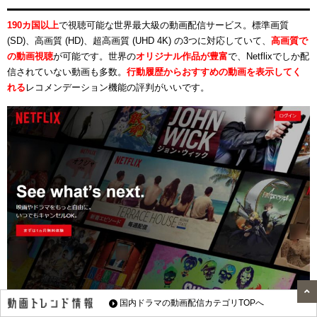
190カ国以上
で視聴可能な世界最大級の動画配信サービス。標準画質
(SD)、高画質 (HD)、超高画質 (UHD 4K) の3つに対応していて、
高画質で
の動画視聴
が可能です。世界の
オリジナル作品が豊富
で、Netflixでしか配
信されていない動画も多数。
行動履歴からおすすめの動画を表示してく
れる
レコメンデーション機能の評判がいいです。
国内ドラマの動画配信カテゴリTOPへ