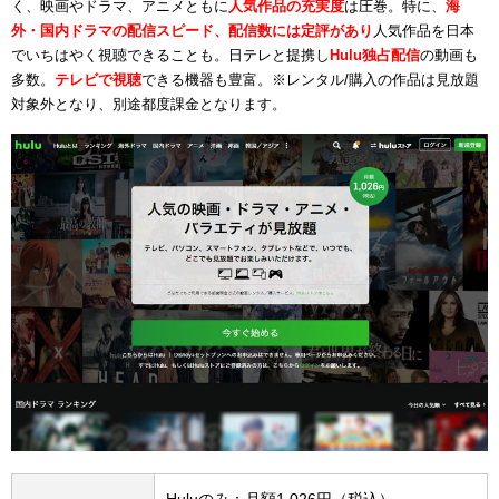
く、映画やドラマ、アニメともに
人気作品の充実度
は圧巻。特に、
海
外・国内ドラマの配信スピード、配信数には定評があり
人気作品を日本
でいちはやく視聴できることも。日テレと提携し
Hulu独占配信
の動画も
多数。
テレビで視聴
できる機器も豊富。※レンタル/購入の作品は見放題
対象外となり、別途都度課金となります。
Huluのみ：月額1,026円（税込）