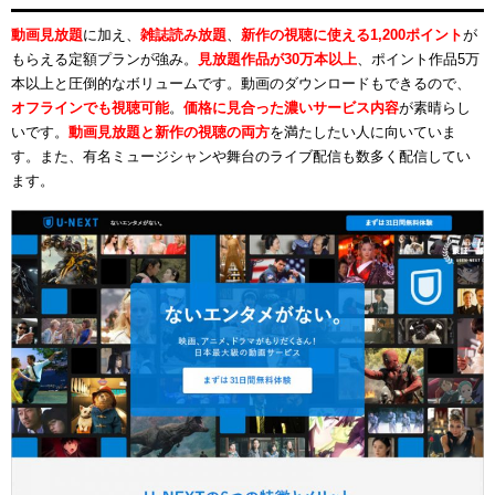
動画見放題
に加え、
雑誌読み放題
、
新作の視聴に使える1,200ポイント
が
もらえる定額プランが強み。
見放題作品が30万本以上
、ポイント作品5万
本以上と圧倒的なボリュームです。動画のダウンロードもできるので、
オフラインでも視聴可能
。
価格に見合った濃いサービス内容
が素晴らし
いです。
動画見放題と新作の視聴の両方
を満たしたい人に向いていま
す。また、有名ミュージシャンや舞台のライブ配信も数多く配信してい
ます。