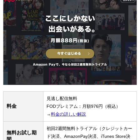
見逃し配信無料
料金
FODプレミアム：月額976円（税込）
→
料金の詳しい解説
初回2週間無料トライアル（クレジットカー
無料お試し期
ド決済、AmazonPay決済、iTunes Store決
間