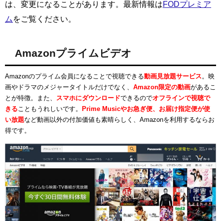
は、変更になることがあります。最新情報は
FODプレミア
ム
をご覧ください。
Amazonプライムビデオ
Amazonのプライム会員になることで視聴できる
動画見放題サービス
。映
画やドラマのメジャータイトルだけでなく、
Amazon限定の動画
があるこ
とが特徴。また、
スマホにダウンロード
できるので
オフラインで視聴で
きる
こともうれしいです。
Prime Musicやお急ぎ便、お届け指定便が使
い放題
など動画以外の付加価値も素晴らしく、Amazonを利用するならお
得です。