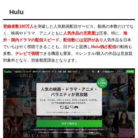
Hulu
登録者数100万人
を突破した人気動画配信サービス。動画の本数だけでな
く、映画やドラマ、アニメともに
人気作品の充実度
は圧巻。特に、
海
外・国内ドラマの配信スピード、配信数には定評があり
人気作品を日本
でいちはやく視聴できることも。日テレと提携し
Hulu独占配信
の動画も
多数。
テレビで視聴
できる機器も豊富。※レンタル/購入の作品は見放題
対象外となり、別途都度課金となります。