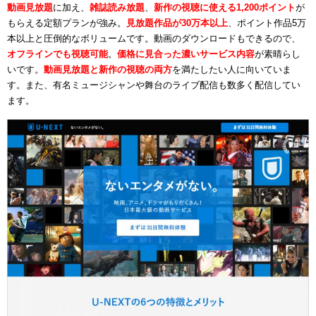
動画見放題
に加え、
雑誌読み放題
、
新作の視聴に使える1,200ポイント
が
もらえる定額プランが強み。
見放題作品が30万本以上
、ポイント作品5万
本以上と圧倒的なボリュームです。動画のダウンロードもできるので、
オフラインでも視聴可能
。
価格に見合った濃いサービス内容
が素晴らし
いです。
動画見放題と新作の視聴の両方
を満たしたい人に向いていま
す。また、有名ミュージシャンや舞台のライブ配信も数多く配信してい
ます。