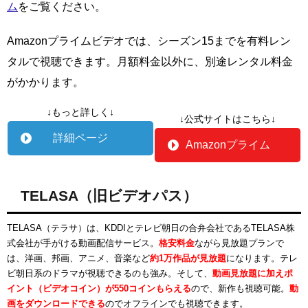
ム
をご覧ください。
Amazonプライムビデオでは、シーズン15までを有料レン
タルで視聴できます。月額料金以外に、別途レンタル料金
がかかります。
↓もっと詳しく↓
↓公式サイトはこちら↓
詳細ページ
Amazonプライム
TELASA（旧ビデオパス）
TELASA（テラサ）は、KDDIとテレビ朝日の合弁会社であるTELASA株
式会社が手がける動画配信サービス。
格安料金
ながら見放題プランで
は、洋画、邦画、アニメ、音楽など
約1万作品が見放題
になります。テレ
ビ朝日系のドラマが視聴できるのも強み。そして、
動画見放題に加えポ
イント（ビデオコイン）が550コインもらえる
ので、新作も視聴可能。
動
画をダウンロードできる
のでオフラインでも視聴できます。