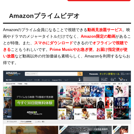
Amazonプライムビデオ
Amazonのプライム会員になることで視聴できる
動画見放題サービス
。映
画やドラマのメジャータイトルだけでなく、
Amazon限定の動画
があるこ
とが特徴。また、
スマホにダウンロード
できるので
オフラインで視聴で
きる
こともうれしいです。
Prime Musicやお急ぎ便、お届け指定便が使
い放題
など動画以外の付加価値も素晴らしく、Amazonを利用するならお
得です。