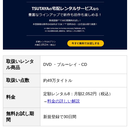
取扱いレンタ
DVD ・ブルーレイ・CD
ル商品
取扱い点数
約49万タイトル
定額レンタル8：月額2,052円（税込）
料金
→
料金の詳しい解説
無料お試し期
新規登録で30日間
間