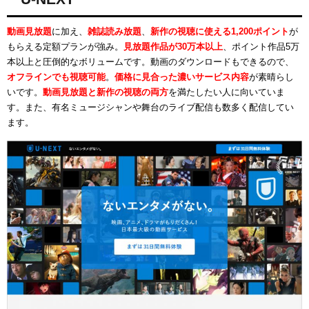
動画見放題
に加え、
雑誌読み放題
、
新作の視聴に使える1,200ポイント
が
もらえる定額プランが強み。
見放題作品が30万本以上
、ポイント作品5万
本以上と圧倒的なボリュームです。動画のダウンロードもできるので、
オフラインでも視聴可能
。
価格に見合った濃いサービス内容
が素晴らし
いです。
動画見放題と新作の視聴の両方
を満たしたい人に向いていま
す。また、有名ミュージシャンや舞台のライブ配信も数多く配信してい
ます。