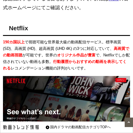
式ホームページにてご確認ください。
Netflix
190カ国以上
で視聴可能な世界最大級の動画配信サービス。標準画質
(SD)、高画質 (HD)、超高画質 (UHD 4K) の3つに対応していて、
高画質で
の動画視聴
が可能です。世界の
オリジナル作品が豊富
で、Netflixでしか配
信されていない動画も多数。
行動履歴からおすすめの動画を表示してく
れる
レコメンデーション機能の評判がいいです。
国内ドラマの動画配信カテゴリTOPへ