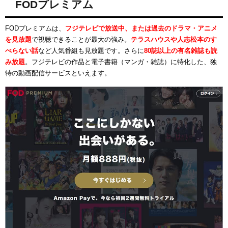
FODプレミアム
FODプレミアムは、
フジテレビで放送中、または過去のドラマ・アニメ
を見放題
で視聴できることが最大の強み。
テラスハウスや人志松本のす
べらない話
など人気番組も見放題です。さらに
80誌以上の有名雑誌も読
み放題
。フジテレビの作品と電子書籍（マンガ・雑誌）に特化した、独
特の動画配信サービスといえます。