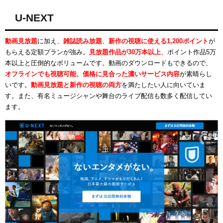
U-NEXT
動画見放題
に加え、
雑誌読み放題
、
新作の視聴に使える1,200ポイント
が
もらえる定額プランが強み。
見放題作品が30万本以上
、ポイント作品5万
本以上と圧倒的なボリュームです。動画のダウンロードもできるので、
オフラインでも視聴可能
。
価格に見合った濃いサービス内容
が素晴らし
いです。
動画見放題と新作の視聴の両方
を満たしたい人に向いていま
す。また、有名ミュージシャンや舞台のライブ配信も数多く配信してい
ます。