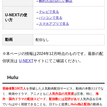
→
解約方法の詳しい解説
→
テレビで見る
U-NEXTの使
→
パソコンで見る
い方
→
スマホアプリで見る
動画
配信なし
※本ページの情報は2024年12月時点のものです。最新の配
信状況は
U-NEXT
サイトにてご確認ください。
Hulu
登録者数100万人
を突破した人気動画配信サービス。動画の本数だけでな
く、映画やドラマ、アニメともに
人気作品の充実度
は圧巻。特に、
海
外・国内ドラマの配信スピード、配信数には定評があり
人気作品を日本
でいちはやく視聴できることも。日テレと提携し
Hulu独占配信
の動画も