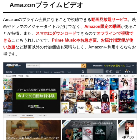
Amazonプライムビデオ
Amazonのプライム会員になることで視聴できる
動画見放題サービス
。映
画やドラマのメジャータイトルだけでなく、
Amazon限定の動画
があるこ
とが特徴。また、
スマホにダウンロード
できるので
オフラインで視聴で
きる
こともうれしいです。
Prime Musicやお急ぎ便、お届け指定便が使
い放題
など動画以外の付加価値も素晴らしく、Amazonを利用するならお
得です。