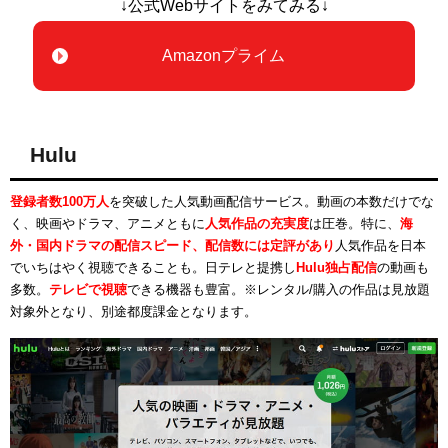
↓公式Webサイトをみてみる↓
Amazonプライム
Hulu
登録者数100万人
を突破した人気動画配信サービス。動画の本数だけでな
く、映画やドラマ、アニメともに
人気作品の充実度
は圧巻。特に、
海
外・国内ドラマの配信スピード、配信数には定評があり
人気作品を日本
でいちはやく視聴できることも。日テレと提携し
Hulu独占配信
の動画も
多数。
テレビで視聴
できる機器も豊富。※レンタル/購入の作品は見放題
対象外となり、別途都度課金となります。