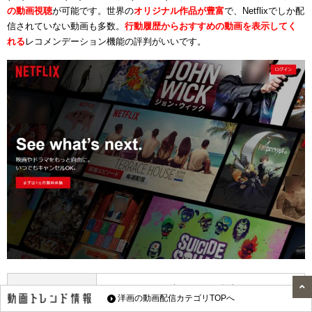
の動画視聴
が可能です。世界の
オリジナル作品が豊富
で、Netflixでしか配
信されていない動画も多数。
行動履歴からおすすめの動画を表示してく
れる
レコメンデーション機能の評判がいいです。
ベーシック：月額990円（税込）
洋画の動画配信カテゴリTOPへ
料金
スタンダード：月額1490円（税込）