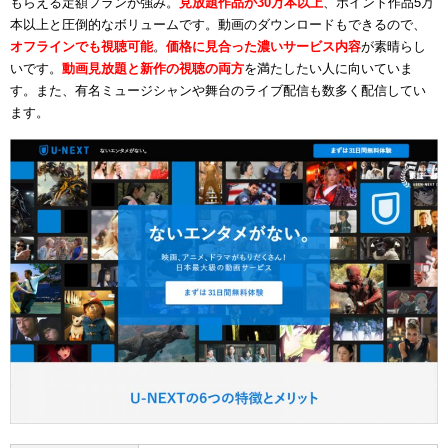
もらえる定額プランが強み。
見放題作品が30万本以上
、ポイント作品5万
本以上と圧倒的なボリュームです。動画のダウンロードもできるので、
オフラインでも視聴可能
。
価格に見合った濃いサービス内容
が素晴らし
いです。
動画見放題と新作の視聴の両方
を満たしたい人に向いていま
す。また、有名ミュージシャンや舞台のライブ配信も数多く配信してい
ます。