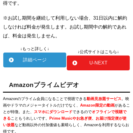
得です。
※お試し期間を継続して利用しない場合、31日以内に解約
しなければ料金が発生します。お試し期間中の解約であれ
ば、料金は発生しません。
↓もっと詳しく↓
↓公式サイトはこちら↓
詳細ページ
U-NEXT
Amazonプライムビデオ
Amazonのプライム会員になることで視聴できる
動画見放題サービス
。映
画やドラマのメジャータイトルだけでなく、
Amazon限定の動画
があるこ
とが特徴。また、
スマホにダウンロード
できるので
オフラインで視聴で
きる
こともうれしいです。
Prime Musicやお急ぎ便、お届け指定便が使
い放題
など動画以外の付加価値も素晴らしく、Amazonを利用するならお
得です。