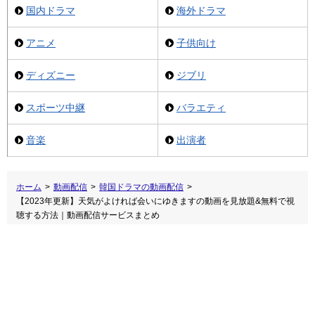
国内ドラマ
海外ドラマ
アニメ
子供向け
ディズニー
ジブリ
スポーツ中継
バラエティ
音楽
出演者
ホーム
>
動画配信
>
韓国ドラマの動画配信
>
【2023年更新】天気がよければ会いにゆきますの動画を見放題&無料で視
聴する方法｜動画配信サービスまとめ