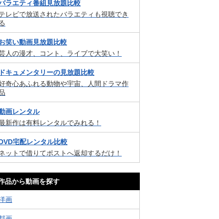
バラエティ番組見放題比較
テレビで放送されたバラエティも視聴でき
る
お笑い動画見放題比較
芸人の漫才、コント、ライブで大笑い！
ドキュメンタリーの見放題比較
好奇心あふれる動物や宇宙、人間ドラマ作
品
動画レンタル
最新作は有料レンタルでみれる！
DVD宅配レンタル比較
ネットで借りてポストへ返却するだけ！
作品から動画を探す
洋画
邦画