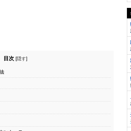
目次
[
隠す
]
法