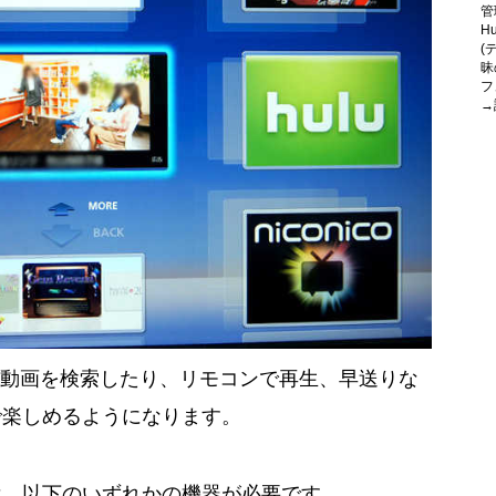
管
H
(
昧
フ
→
たい動画を検索したり、リモコンで再生、早送りな
で楽しめるようになります。
は、以下のいずれかの機器が必要です。