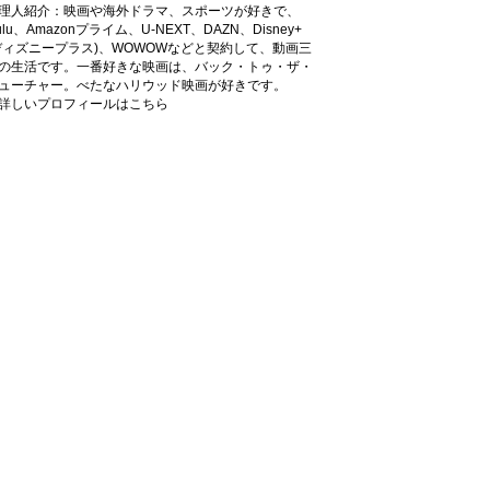
理人紹介：映画や海外ドラマ、スポーツが好きで、
ulu、Amazonプライム、U-NEXT、DAZN、Disney+
ディズニープラス)、WOWOWなどと契約して、動画三
の生活です。一番好きな映画は、バック・トゥ・ザ・
ューチャー。べたなハリウッド映画が好きです。
詳しいプロフィールはこちら