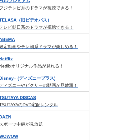
FODプレミアム
フジテレビ系のドラマが視聴できる！
TELASA（旧ビデオパス）
テレビ朝日系のドラマが視聴できる！
ABEMA
限定動画やテレ朝系ドラマが楽しめる！
Netflix
Netflixオリジナル作品が見れる！
Disney+ (ディズニープラス)
ディズニーやピクサーの動画が見放題！
TSUTAYA DISCAS
TSUTAYAのDVD宅配レンタル
DAZN
スポーツ中継が見放題！
WOWOW