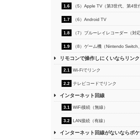
1.6
（5）Apple TV（第3世代、第4世
1.7
（6）Android TV
1.8
（7）ブルーレイレコーダー（対
1.9
（8）ゲーム機（Nintendo Switch
リモコンで操作しにくいならリンク
2.1
Wi-Fiでリンク
2.2
テレビコードでリンク
インターネット回線
3.1
WiFi接続（無線）
3.2
LAN接続（有線）
インターネット回線がないならポケット