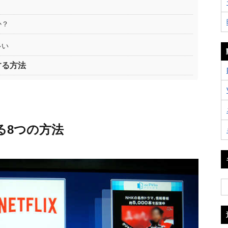
か？
多い
する方法
見る8つの方法