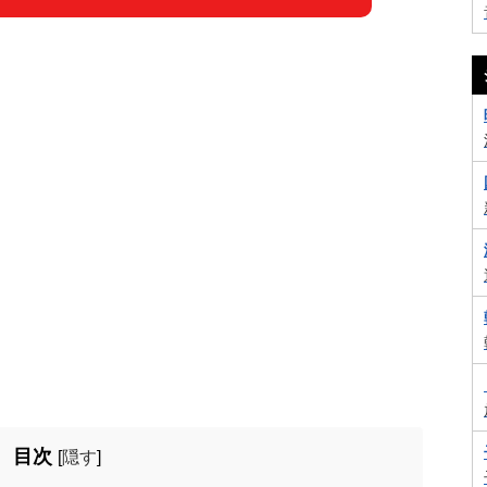
目次
[
隠す
]