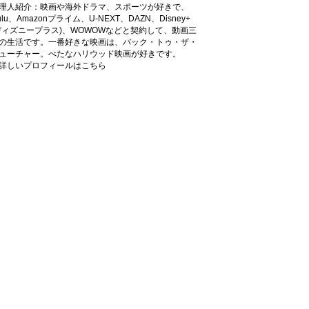
理人紹介：映画や海外ドラマ、スポーツが好きで、
ulu、Amazonプライム、U-NEXT、DAZN、Disney+
ディズニープラス)、WOWOWなどと契約して、動画三
の生活です。一番好きな映画は、バック・トゥ・ザ・
ューチャー。べたなハリウッド映画が好きです。
詳しいプロフィールはこちら