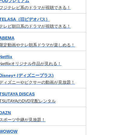
FODプレミアム
フジテレビ系のドラマが視聴できる！
TELASA（旧ビデオパス）
テレビ朝日系のドラマが視聴できる！
ABEMA
限定動画やテレ朝系ドラマが楽しめる！
Netflix
Netflixオリジナル作品が見れる！
Disney+ (ディズニープラス)
ディズニーやピクサーの動画が見放題！
TSUTAYA DISCAS
TSUTAYAのDVD宅配レンタル
DAZN
スポーツ中継が見放題！
WOWOW