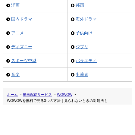
洋画
邦画
国内ドラマ
海外ドラマ
アニメ
子供向け
ディズニー
ジブリ
スポーツ中継
バラエティ
音楽
出演者
ホーム
>
動画配信サービス
>
WOWOW
>
WOWOWを無料で見る3つの方法｜見られないときの対処法も